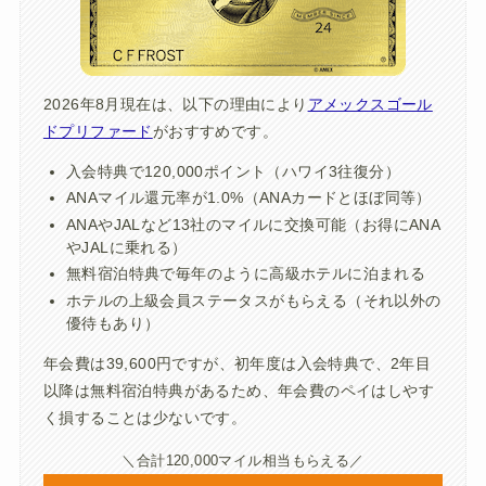
2026年8月現在は、以下の理由により
アメックスゴール
ドプリファード
がおすすめです。
入会特典で120,000ポイント（ハワイ3往復分）
ANAマイル還元率が1.0%（ANAカードとほぼ同等）
ANAやJALなど13社のマイルに交換可能（お得にANA
やJALに乗れる）
無料宿泊特典で毎年のように高級ホテルに泊まれる
ホテルの上級会員ステータスがもらえる（それ以外の
優待もあり）
年会費は39,600円ですが、初年度は入会特典で、2年目
以降は無料宿泊特典があるため、年会費のペイはしやす
く損することは少ないです。
＼合計120,000マイル相当もらえる／