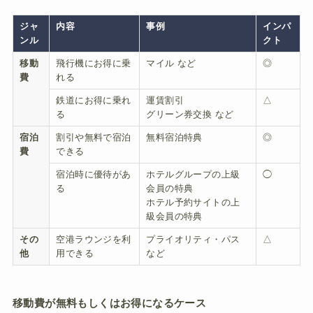
ジャ
内容
事例
インパ
ンル
クト
移動
飛行機にお得に乗
マイル など
◎
費
れる
鉄道にお得に乗れ
運賃割引
△
る
グリーン券交換 など
宿泊
割引や無料で宿泊
無料宿泊特典
◎
費
できる
宿泊時に優待があ
ホテルグループの上級
◯
る
会員の特典
ホテル予約サイトの上
級会員の特典
その
空港ラウンジを利
プライオリティ・パス
△
他
用できる
など
移動費が無料もしくはお得になるケース