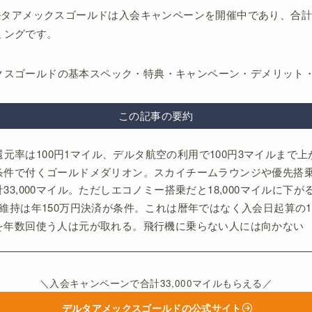
デルタアメックスゴールドは入会キャンペーンを開催中であり、合計3
ミングです。
クスゴールドの基本スペック・特典・キャンペーン・デメリット
この記事の要約
本還元率は100円1マイル、デルタ航空の利用で100円3マイルまで上
条件で付くゴールドメダリオン。スカイチームラウンジや優先搭
3,000マイル。ただしエコノミー搭乗だと18,000マイルに下が
維持は年150万円決済が条件。これは暦年ではなく入会日起算の
を年数回使う人は元が取れる。飛行機に乗らない人には向かない
＼入会キャンペーンで合計33,000マイルもらえる／
デルタアメックスゴールドの公式サイト