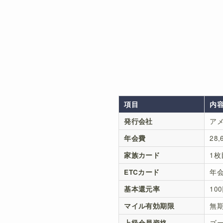
項目
内
発行会社
ア
年会費
28,
家族カード
1枚
ETCカード
年会
基本還元率
10
マイル有効期限
無
上級会員資格
ゴ