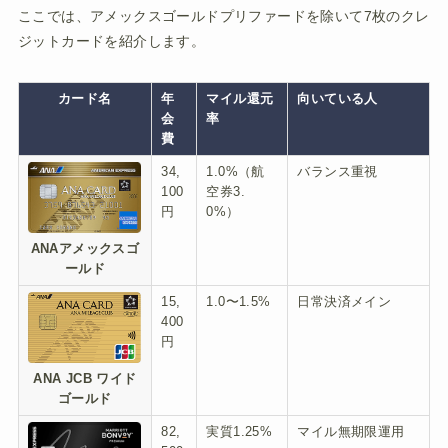
ここでは、アメックスゴールドプリファードを除いて7枚のクレ
ジットカードを紹介します。
カード名
年
マイル還元
向いている人
会
率
費
34,
1.0%（航
バランス重視
100
空券3.
円
0%）
ANAアメックスゴ
ールド
15,
1.0〜1.5%
日常決済メイン
400
円
ANA JCB ワイド
ゴールド
82,
実質1.25%
マイル無期限運用