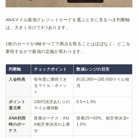
ANAマイル最強クレジットカードを選ぶときに見るべき判断軸
は、大きく分けて4つあります。
1枚のカードが4軸すべてで満点を取ることはほぼなく、どこを
重視するかで最強の定義が変わります。
判断軸
チェックポイント
数値レンジの目安
入会特典
初年度に獲得でき
約20,000〜100,000マイル相
るマイル・ポイン
当
ト
ポイント
100円決済あたりの
0.5〜1.5%
還元率
マイル獲得数
ANA利用
搭乗ボーナス・AN
搭乗25〜50%、航空券決済+
時のボー
A航空券決済の上乗
1.0%
ナス
せ